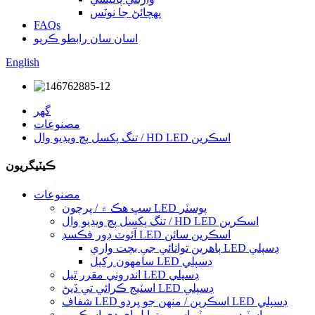
پهچائڻ جا نوٽس
FAQs
اسان سان رابطو ڪريو
English
گهر
مصنوعات
تنگ پکسل پچ ويڊيو وال / HD LED اسڪرين
ڪيٽيگريون
مصنوعات
سڀ هڪ ۾ / پرچون LED پوسٽر
تنگ پکسل پچ ويڊيو وال / HD LED اسڪرين
آئوٽ ڊور فڪسڊ LED اسڪرين سائن
ٻاھرين توانائي جي بچت واري LED ڊسپلي
سامهون رکيل LED ڊسپلي
اندروني مقرر ٿيل LED ڊسپلي
اسٽيج ڪرائي تي ڏيڻ LED ڊسپلي
شفاف LED اسڪرين / منهن جو پردو LED ڊسپلي
اسٽيڊيم پريميٽر اسپورٽ ايل اي ڊي اسڪرين