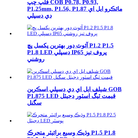
فلپ چپ COB P0.78, P0.93,
P1.25mm, P1.56, P1.87 مائڪرو ايل اي
ڊي ڊسپلي
آئوٽ ڊور بهترين پکسل پچ P1.2 P1.5
P1.8 LED ڊسپلي IP65 پروف تيز
روشني
شيلف ايل اي ڊي ڊسپلي اسڪرين GOB
P1.875 LED قيمت ٽيگ اسٽور ڊجيٽل
سگنل
وڌيڪ وسيع برائيٽر متحرڪ P1.5 P1.8