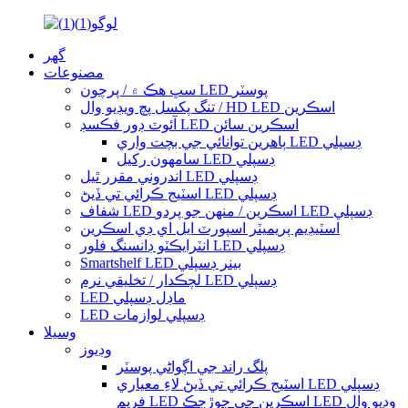
گهر
مصنوعات
سڀ هڪ ۾ / پرچون LED پوسٽر
تنگ پکسل پچ ويڊيو وال / HD LED اسڪرين
آئوٽ ڊور فڪسڊ LED اسڪرين سائن
ٻاھرين توانائي جي بچت واري LED ڊسپلي
سامهون رکيل LED ڊسپلي
اندروني مقرر ٿيل LED ڊسپلي
اسٽيج ڪرائي تي ڏيڻ LED ڊسپلي
شفاف LED اسڪرين / منهن جو پردو LED ڊسپلي
اسٽيڊيم پريميٽر اسپورٽ ايل اي ڊي اسڪرين
انٽرايڪٽو ڊانسنگ فلور LED ڊسپلي
Smartshelf LED بينر ڊسپلي
لچڪدار / تخليقي نرم LED ڊسپلي
LED ماڊل ڊسپلي
LED ڊسپلي لوازمات
وسيلا
وڊيوز
پلگ راند جي اڳواڻي پوسٽر
اسٽيج ڪرائي تي ڏيڻ لاءِ معياري LED ڊسپلي
فريم LED اسڪرين جي جوڙجڪ LED وڊيو وال