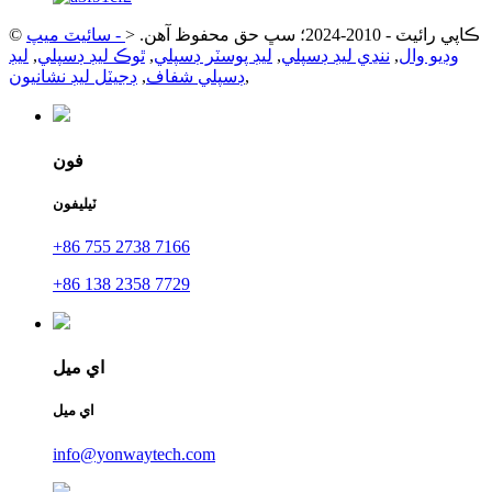
© ڪاپي رائيٽ - 2010-2024؛ سڀ حق محفوظ آهن.
<
-
سائيٽ ميپ
وڊيو وال
,
ننڍي ليڊ ڊسپلي
,
ليڊ پوسٽر ڊسپلي
,
ٿوڪ ليڊ ڊسپلي
,
ليڊ
,
ڊسپلي شفاف
,
ڊجيٽل ليڊ نشانيون
فون
ٽيليفون
+86 755 2738 7166
+86 138 2358 7729
اي ميل
اي ميل
info@yonwaytech.com