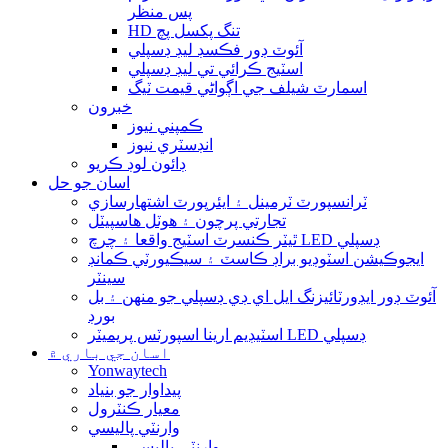
پس منظر
HD تنگ پکسل پچ
آئوٽ ڊور فڪسڊ ليڊ ڊسپلي
اسٽيج ڪرائي تي ليڊ ڊسپلي
اسمارٽ شيلف جي اڳواڻي قيمت ٽيگ
خبرون
ڪمپني نيوز
انڊسٽري نيوز
ڊائون لوڊ ڪريو
اسان جو حل
ٽرانسپورٽ ٽرمينل ۽ ايئرپورٽ اشتهارسازي
تجارتي پرچون ۽ هوٽل هاسپيٽل
ٿيٽر ڪنسرٽ اسٽيج واقعا ۽ چرچ LED ڊسپلي
ايجوڪيشن اسٽوڊيو براڊ ڪاسٽ ۽ سيڪيورٽي ڪمانڊ
سينٽر
آئوٽ ڊور ايڊورٽائيزنگ ايل اي ڊي ڊسپلي جو منهن ۽ بل
بورڊ
اسٽيڊيم ارينا اسپورٽس پريميٽر LED ڊسپلي
اسان جي باري ۾
Yonwaytech
پيداوار جو بنياد
معيار ڪنٽرول
وارنٽي پاليسي
وارنٽي پاليسي