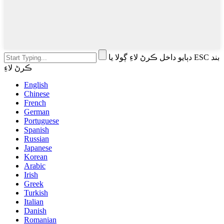
دٻايو داخل ڪرڻ لاءِ ڳولا يا ESC بند
ڪرڻ لاءِ
English
Chinese
French
German
Portuguese
Spanish
Russian
Japanese
Korean
Arabic
Irish
Greek
Turkish
Italian
Danish
Romanian