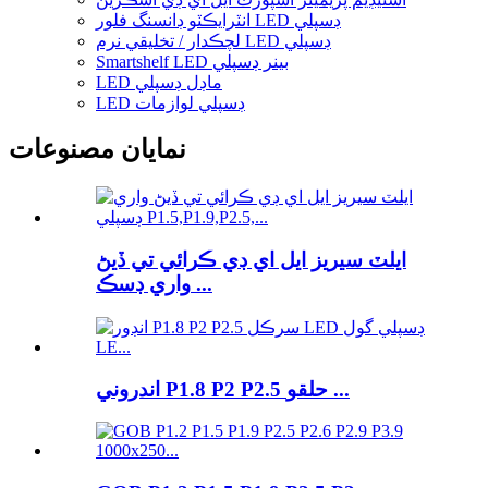
انٽرايڪٽو ڊانسنگ فلور LED ڊسپلي
لچڪدار / تخليقي نرم LED ڊسپلي
Smartshelf LED بينر ڊسپلي
LED ماڊل ڊسپلي
LED ڊسپلي لوازمات
نمايان مصنوعات
ايلٽ سيريز ايل اي ڊي ڪرائي تي ڏيڻ
واري ڊسڪ ...
اندروني P1.8 P2 P2.5 حلقو ...