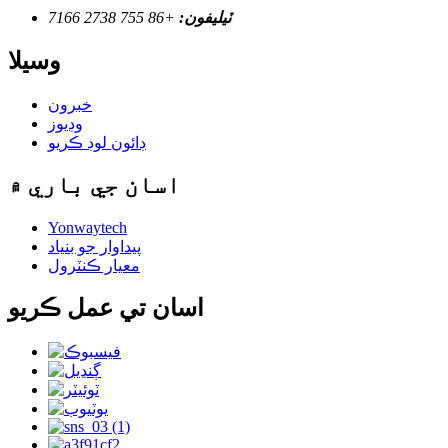
ٽيليفون:
+86 755 2738 7166
وسيلا
خبرون
وڊيوز
ڊائون لوڊ ڪريو
اسان جي باري ۾
Yonwaytech
پيداوار جو بنياد
معيار ڪنٽرول
اسان تي عمل ڪريو