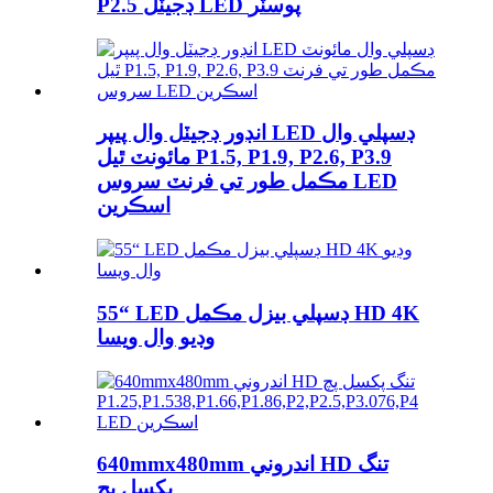
P2.5 ڊجيٽل LED پوسٽر
انڊور ڊجيٽل وال پيپر LED ڊسپلي وال
مائونٽ ٿيل P1.5, P1.9, P2.6, P3.9
مڪمل طور تي فرنٽ سروس LED
اسڪرين
55“ LED ڊسپلي بيزل مڪمل HD 4K
وڊيو وال ويسا
640mmx480mm اندروني HD تنگ
پکسل پچ