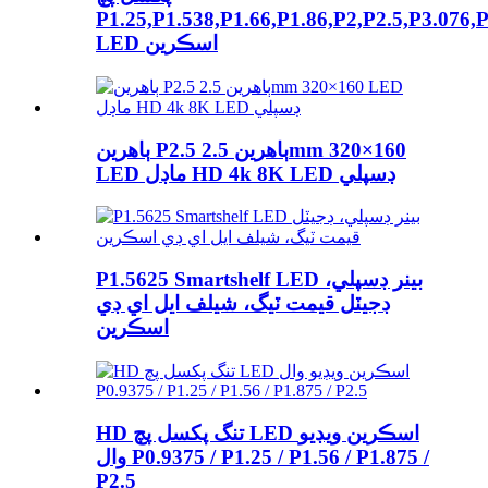
P1.25,P1.538,P1.66,P1.86,P2,P2.5,P3.076,
LED اسڪرين
ٻاھرين P2.5 ٻاھرين 2.5mm 320×160
LED ماڊل HD 4k 8K LED ڊسپلي
P1.5625 Smartshelf LED بينر ڊسپلي،
ڊجيٽل قيمت ٽيگ، شيلف ايل اي ڊي
اسڪرين
HD تنگ پکسل پچ LED اسڪرين ويڊيو
وال P0.9375 / P1.25 / P1.56 / P1.875 /
P2.5